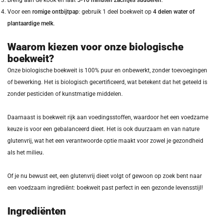
Breng aan de kook en laat
5-10 minuten zachtjes sudderen
.
Voor een
romige ontbijtpap
: gebruik 1 deel boekweit op
4 delen water of
plantaardige melk
.
Waarom kiezen voor onze biologische
boekweit?
Onze biologische boekweit is 100% puur en onbewerkt, zonder toevoegingen
of bewerking. Het is biologisch gecertificeerd, wat betekent dat het geteeld is
zonder pesticiden of kunstmatige middelen.
Daarnaast is boekweit rijk aan voedingsstoffen, waardoor het een voedzame
keuze is voor een gebalanceerd dieet. Het is ook duurzaam en van nature
glutenvrij, wat het een verantwoorde optie maakt voor zowel je gezondheid
als het milieu.
Of je nu bewust eet, een glutenvrij dieet volgt of gewoon op zoek bent naar
een voedzaam ingrediënt: boekweit past perfect in een gezonde levensstijl!
Ingrediënten