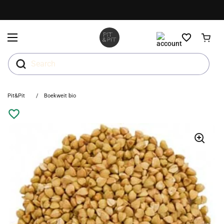
Ga naar content
Menu openen
Search
Pit&Pit
/
Boekweit bio