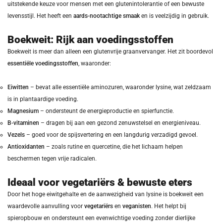
uitstekende keuze voor mensen met een glutenintolerantie of een bewuste
levensstijl. Het heeft een
aards-nootachtige smaak
en is veelzijdig in gebruik.
Boekweit: Rijk aan voedingsstoffen
Boekweit is meer dan alleen een glutenvrije graanvervanger. Het zit boordevol
essentiële voedingsstoffen
, waaronder:
Eiwitten
– bevat alle essentiële aminozuren, waaronder lysine, wat zeldzaam
is in plantaardige voeding.
Magnesium
– ondersteunt de energieproductie en spierfunctie.
B-vitaminen
– dragen bij aan een gezond zenuwstelsel en energieniveau.
Vezels
– goed voor de spijsvertering en een langdurig verzadigd gevoel.
Antioxidanten
– zoals rutine en quercetine, die het lichaam helpen
beschermen tegen vrije radicalen.
Ideaal voor vegetariërs & bewuste eters
Door het hoge eiwitgehalte en de aanwezigheid van lysine is boekweit een
waardevolle aanvulling voor
vegetariërs
en
veganisten
. Het helpt bij
spieropbouw en ondersteunt een evenwichtige voeding zonder dierlijke