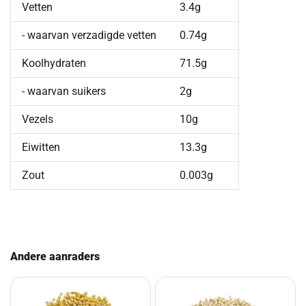
Vetten
3.4g
- waarvan verzadigde vetten
0.74g
Koolhydraten
71.5g
- waarvan suikers
2g
Vezels
10g
Eiwitten
13.3g
Zout
0.003g
Andere aanraders